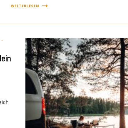
WEITERLESEN
dein
eich