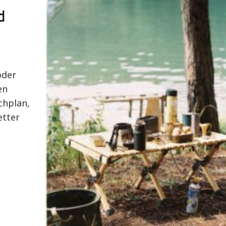
d
oder
en
chplan,
etter