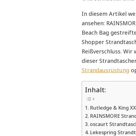
In diesem Artikel w
ansehen: RAINSMORE 
Beach Bag gestreift
Shopper Strandtasc
Reißverschluss. Wir
dieser Strandtasche
Strandausrüstung
op
Inhalt:
Rutledge & King X
RAINSMORE Strand
oscaurt Strandtas
Lekespring Strand