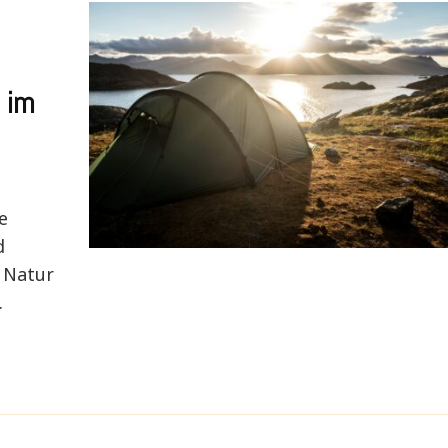
 im
e
d
 Natur
.