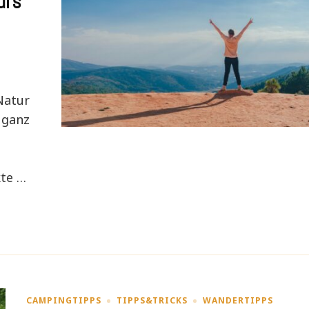
ürs
 Natur
 ganz
kte …
CAMPINGTIPPS
TIPPS&TRICKS
WANDERTIPPS