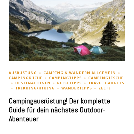
AUSRÜSTUNG
CAMPING & WANDERN ALLGEMEIN
CAMPINGKÜCHE
CAMPINGTIPPS
CAMPINGTISCHE
DESTINATIONEN
REISETIPPS
TRAVEL GADGETS
TREKKING/HIKING
WANDERTIPPS
ZELTE
Campingausrüstung! Der komplette
Guide für dein nächstes Outdoor-
Abenteuer