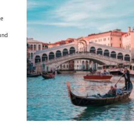
ie
 und