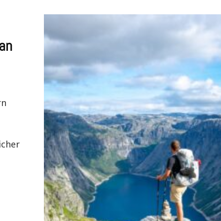
an
rn
icher