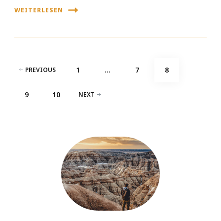
WEITERLESEN
Seitennummerierung
PAGE
PAGE
PAGE
1
…
7
8
PREVIOUS
der
PAGE
PAGE
9
10
NEXT
Beiträge