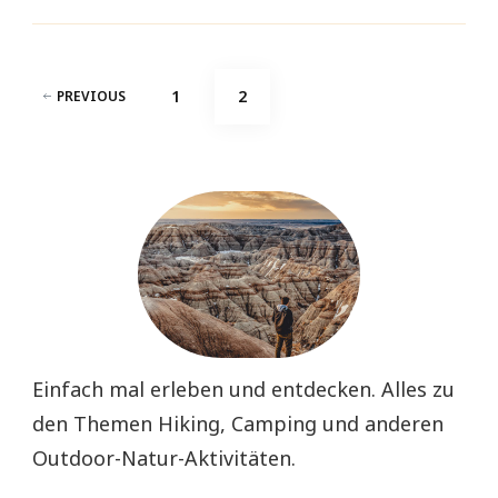
Seitennummerierung
PAGE
PAGE
1
2
PREVIOUS
der
Beiträge
Einfach mal erleben und entdecken. Alles zu
den Themen Hiking, Camping und anderen
Outdoor-Natur-Aktivitäten.