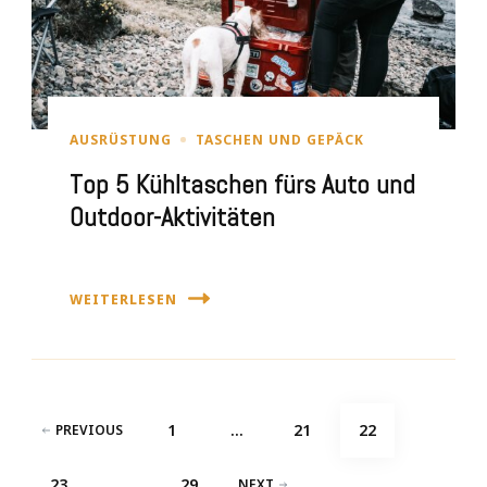
AUSRÜSTUNG
TASCHEN UND GEPÄCK
Top 5 Kühltaschen fürs Auto und
Outdoor-Aktivitäten
WEITERLESEN
Seitennummerierung
PAGE
PAGE
PAGE
1
…
21
22
PREVIOUS
der
PAGE
PAGE
23
…
29
NEXT