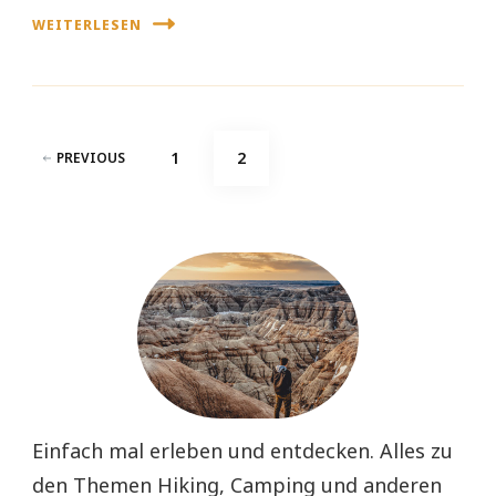
WEITERLESEN
Seitennummerierung
PAGE
PAGE
1
2
PREVIOUS
der
Beiträge
Einfach mal erleben und entdecken. Alles zu
den Themen Hiking, Camping und anderen