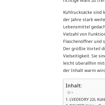
richtige Wahl zu tref
Kühlrucksäcke sind k
der Jahre stark weit
Lebensmittel gedach
Vielzahl von Funktio
Flaschenöffner und s
Der größte Vorteil d
Vielseitigkeit. Sie s
leicht überallhin m
der Inhalt warm wird
Inhalt:
LVEDEORY 22L Kühl