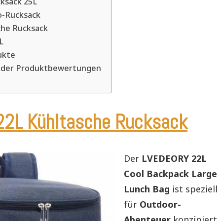
ksack 25L
-Rucksack
che Rucksack
0L
ukte
der Produktbewertungen
2L Kühltasche Rucksack
Der
LVEDEORY 22L
Cool Backpack Large
Lunch Bag
ist speziell
für
Outdoor-
Abenteuer
konzipiert,