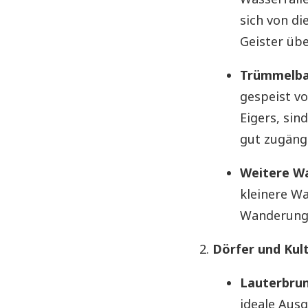
sich von di
Geister übe
Trümmelbac
gespeist v
Eigers, sin
gut zugäng
Weitere Wa
kleinere Wa
Wanderunge
Dörfer und Kul
Lauterbru
ideale Aus