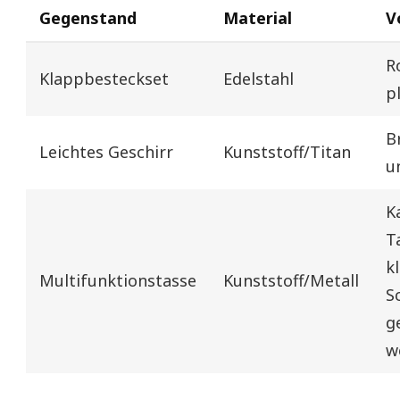
Gegenstand
Material
V
R
Klappbesteckset
Edelstahl
p
B
Leichtes Geschirr
Kunststoff/Titan
u
K
T
k
Multifunktionstasse
Kunststoff/Metall
S
g
w