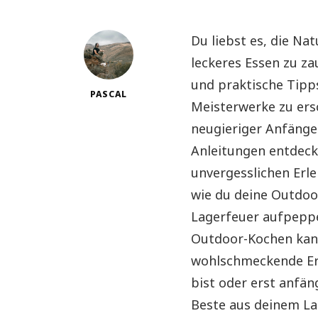
Du liebst es, die Na
leckeres Essen zu za
und praktische Tipps
PASCAL
Meisterwerke zu ers
neugieriger Anfänger
Anleitungen entdeck
unvergesslichen Erl
wie du deine Outdoo
Lagerfeuer aufpeppen
Outdoor-Kochen kann
wohlschmeckende Erf
bist oder erst anfän
Beste aus deinem L