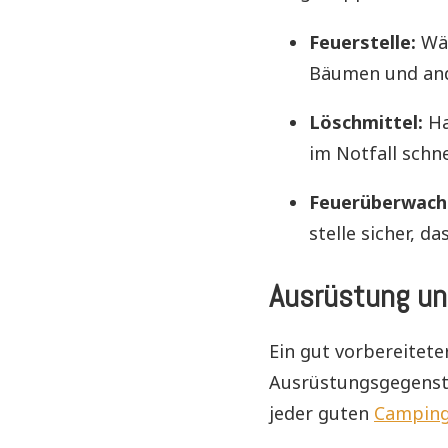
Feuerstelle:
Wäh
Bäumen und and
Löschmittel:
Ha
im Notfall schn
Feuerüberwach
stelle sicher, d
Ausrüstung un
Ein gut vorbereitete
Ausrüstungsgegenstän
jeder guten
Campin