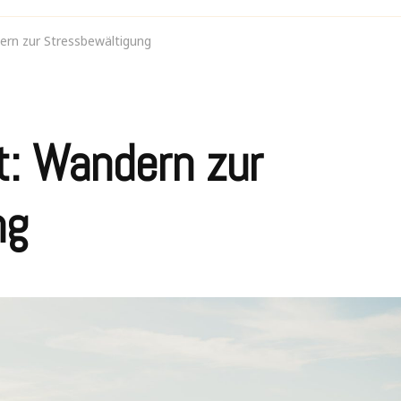
dern zur Stressbewältigung
tt: Wandern zur
ng