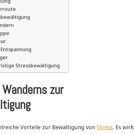
stung
rroute
sbewältigung
andern
uppe
tur
e Entspannung
nger
ristige Stressbewältigung
s Wanderns zur
ltigung
lreiche Vorteile zur Bewältigung von
Stress
. Es wirk