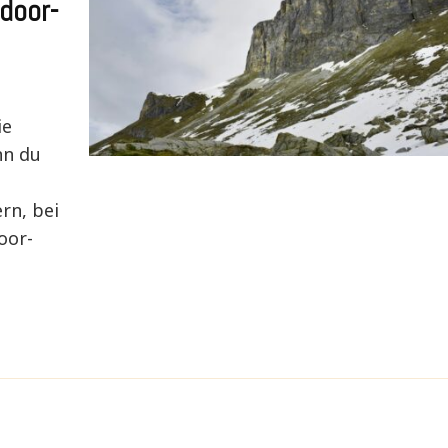
door-
ie
nn du
rn, bei
oor-