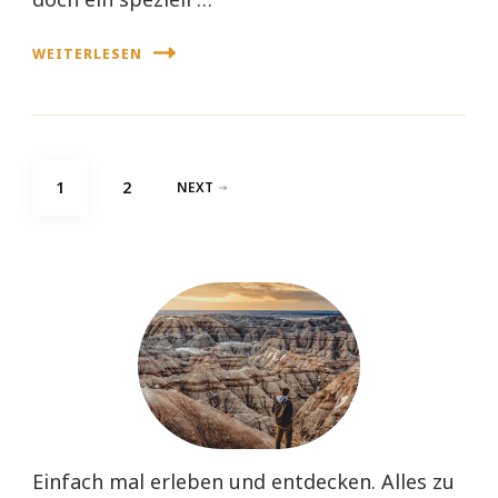
WEITERLESEN
Seitennummerierung
PAGE
PAGE
1
2
NEXT
der
Beiträge
Einfach mal erleben und entdecken. Alles zu