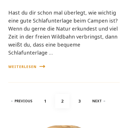
Hast du dir schon mal überlegt, wie wichtig
eine gute Schlafunterlage beim Campen ist?
Wenn du gerne die Natur erkundest und viel
Zeit in der freien Wildbahn verbringst, dann
weißt du, dass eine bequeme
Schlafunterlage …
WEITERLESEN
Seitennummerierung
PAGE
PAGE
PAGE
1
2
3
PREVIOUS
NEXT
der
Beiträge