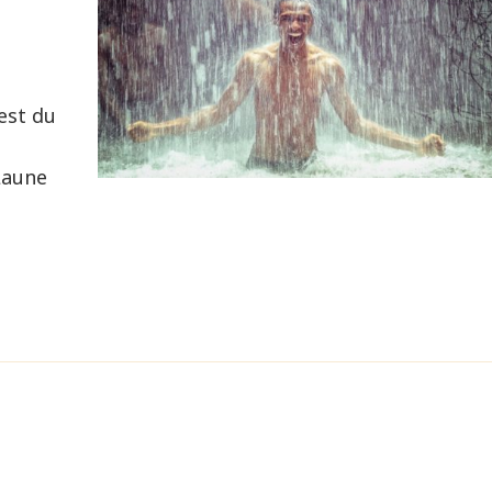
est du
Laune
,