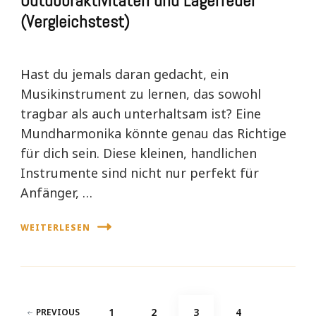
Outdooraktivitäten und Lagerfeuer
(Vergleichstest)
Hast du jemals daran gedacht, ein
Musikinstrument zu lernen, das sowohl
tragbar als auch unterhaltsam ist? Eine
Mundharmonika könnte genau das Richtige
für dich sein. Diese kleinen, handlichen
Instrumente sind nicht nur perfekt für
Anfänger, …
WEITERLESEN
Seitennummerierung
PAGE
PAGE
PAGE
PAGE
1
2
3
4
PREVIOUS