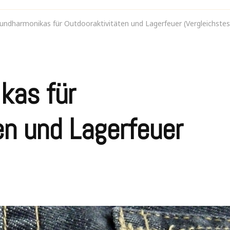
ndharmonikas für Outdooraktivitäten und Lagerfeuer (Vergleichstes
kas für
en und Lagerfeuer