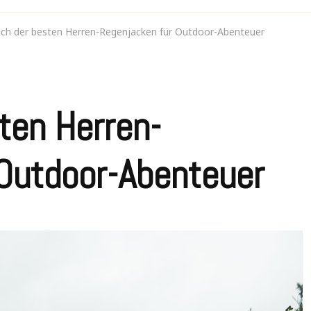
ich der besten Herren-Regenjacken für Outdoor-Abenteuer
ten Herren-
Outdoor-Abenteuer