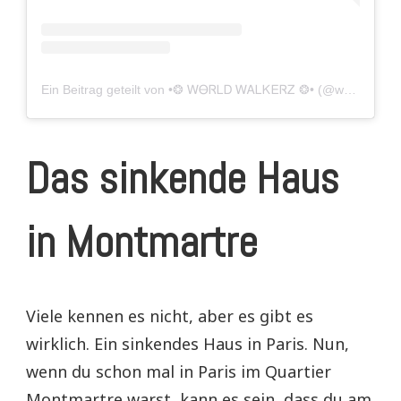
Ein Beitrag geteilt von •❂ ᎳᎾᏒᏞᎠ ᎳᎪᏞᏦᎬᏒᏃ ❂• (@world_walkerz)
Das sinkende Haus
in Montmartre
Viele kennen es nicht, aber es gibt es
wirklich. Ein sinkendes Haus in Paris. Nun,
wenn du schon mal in Paris im Quartier
Montmartre warst, kann es sein, dass du am