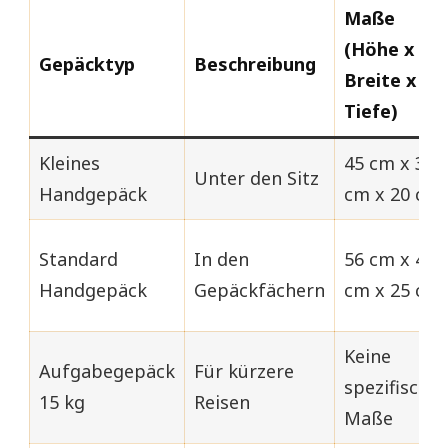
Maße
(Höhe x
Gepäcktyp
Beschreibung
Breite x
Tiefe)
Kleines
45 cm x 36
Unter den Sitz
Handgepäck
cm x 20 cm
Standard
In den
56 cm x 45
Handgepäck
Gepäckfächern
cm x 25 cm
Keine
Aufgabegepäck
Für kürzere
spezifische
15 kg
Reisen
Maße