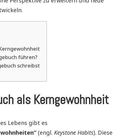
ine Perspektive zu erweitern und neue
wickeln.
 Kerngewohnheit
gebuch führen?
gebuch schreibst
uch als Kerngewohnheit
des Lebens gibt es
ewohnheiten“
(engl.
Keystone Habits
). Diese